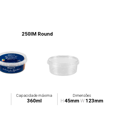
250IM Round
Capacidade máxima
Dimensões
360ml
H
45mm
W
123mm