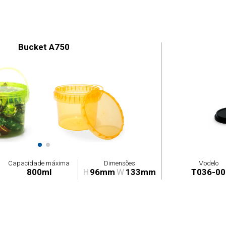
Bucket A750
Capacidade máxima
Dimensões
Modelo
800ml
H
96mm
W
133mm
T036-00