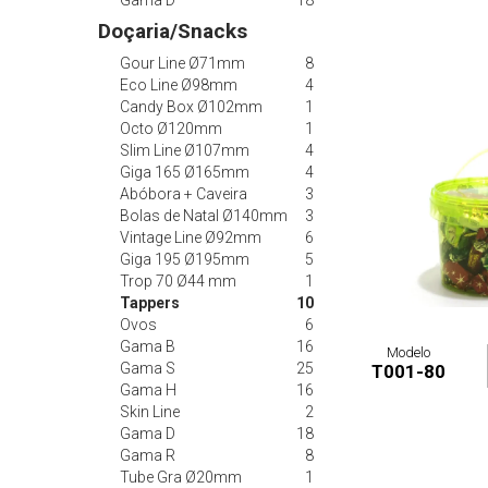
Gama D
18
Doçaria/Snacks
Gour Line Ø71mm
8
Eco Line Ø98mm
4
Candy Box Ø102mm
1
Octo Ø120mm
1
Slim Line Ø107mm
4
Giga 165 Ø165mm
4
Abóbora + Caveira
3
Bolas de Natal Ø140mm
3
Vintage Line Ø92mm
6
Giga 195 Ø195mm
5
Trop 70 Ø44 mm
1
Tappers
10
Ovos
6
Gama B
16
Modelo
Gama S
25
T001-80
Gama H
16
Skin Line
2
Gama D
18
Gama R
8
Tube Gra Ø20mm
1