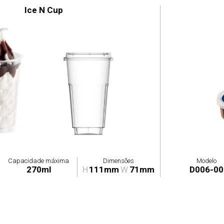
Ice N Cup
Capacidade máxima
Dimensões
Modelo
270ml
H
111mm
W
71mm
D006-00