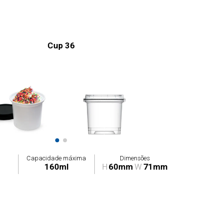
Cup 36
Capacidade máxima
Dimensões
160ml
H
60mm
W
71mm