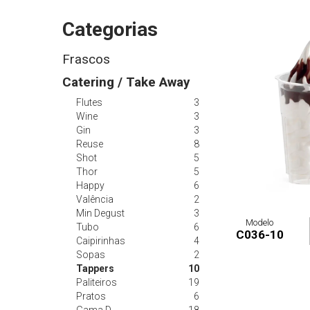
Categorias
Frascos
Catering / Take Away
Flutes
3
Wine
3
Gin
3
Reuse
8
Shot
5
Thor
5
Happy
6
Valência
2
Min Degust
3
Modelo
Tubo
6
C036-10
Caipirinhas
4
Sopas
2
Tappers
10
Paliteiros
19
Pratos
6